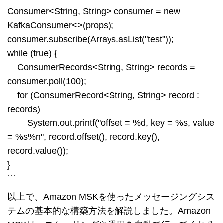
Consumer<String, String> consumer = new
KafkaConsumer<>(props);
consumer.subscribe(Arrays.asList("test"));
while (true) {
ConsumerRecords<String, String> records =
consumer.poll(100);
for (ConsumerRecord<String, String> record :
records)
System.out.printf("offset = %d, key = %s, value
= %s%n", record.offset(), record.key(),
record.value());
}
```
以上で、Amazon MSKを使ったメッセージングシス
テムの基本的な構築方法を解説しました。Amazon