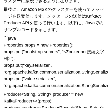
ラスターに接続できるようになります。
最後に、Amazon MSKのクラスターを使ってメッセ
ージを送受信します。メッセージの送信はKafkaの
Producer APIを使って行います。以下に、Javaでの
サンプルコードを示します。
```java
Properties props = new Properties();
props.put("bootstrap.servers", "<Zookeeper接続文字
列>");
props.put("key.serializer",
"org.apache.kafka.common.serialization.StringSerialize
props.put("value.serializer",
"org.apache.kafka.common.serialization.StringSerialize
Producer<String, String> producer = new
KafkaProducer<>(props);
producer.send(new ProducerRecord<String, String>