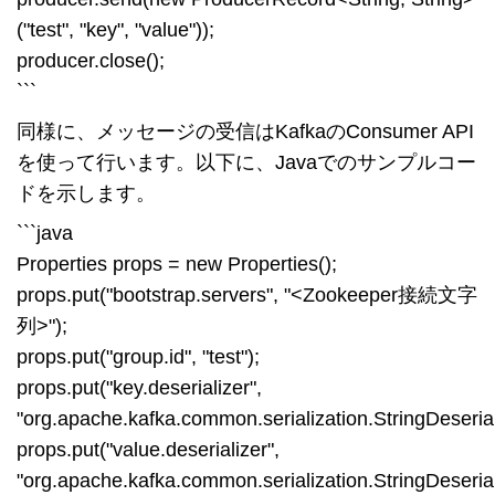
("test", "key", "value"));
producer.close();
```
同様に、メッセージの受信はKafkaのConsumer API
を使って行います。以下に、Javaでのサンプルコー
ドを示します。
```java
Properties props = new Properties();
props.put("bootstrap.servers", "<Zookeeper接続文字
列>");
props.put("group.id", "test");
props.put("key.deserializer",
"org.apache.kafka.common.serialization.StringDeserial
props.put("value.deserializer",
"org.apache.kafka.common.serialization.StringDeserial