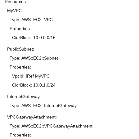
Resources:
MyVPC:
Type: AWS::EC2::VPC
Properties:
CidrBlock: 10.0.0.0/16
PublicSubnet:
Type: AWS::EC2::Subnet
Properties:
VpcId: !Ref MyVPC
CidrBlock: 10.0.1.0/24
InternetGateway:
Type: AWS::EC2::InternetGateway
VPCGatewayAttachment:
Type: AWS::EC2::VPCGatewayAttachment
Properties: