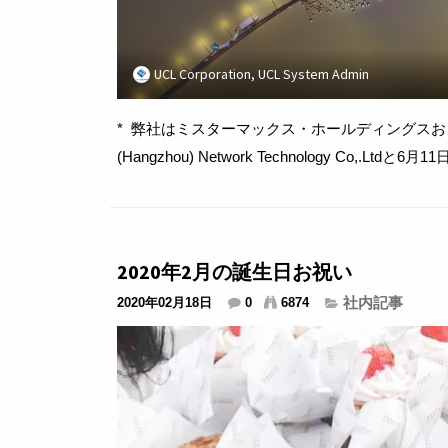
UCL Corporation, UCL System Admin
* 弊社はミスターマックス・ホールディングスおよ
(Hangzhou) Network Technology Co,
社「上海最高先生商贸有限公司」を設立しました。 * ミスターマックス・ホー
グスは、家庭用電器製品、日用雑貨、衣料、食品
合ディスカウン...
2020年2月の誕生日お祝い
社内記事
2020年02月18日
0
6874