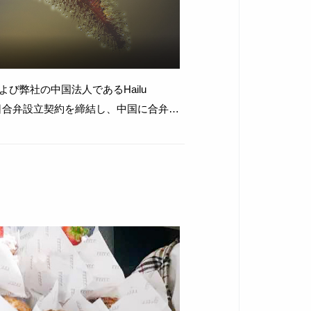
び弊社の中国法人であるHailu
.Ltdと6月11日合弁設立契約を締結し、中国に合弁会
ルディン
等をセルフサービス形式で販売する総