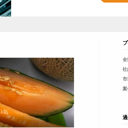
ブ
全
社
市
案
過