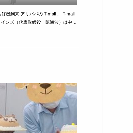
 、 T-mall
が運営する天猫（ T-mall ）や天猫