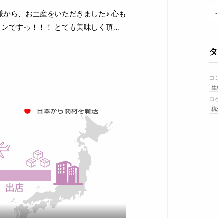
様から、お土産をいただきました♪ 心も
ロンですっ！！！ とても美味しく頂き
タ
コ
生
ロ
杭