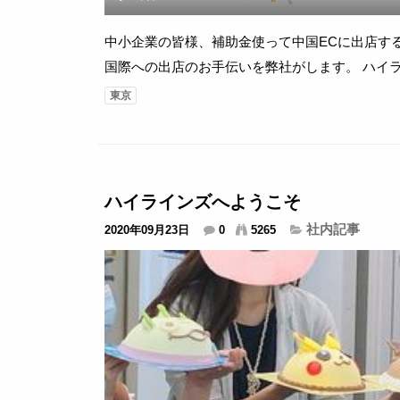
中小企業の皆様、補助金使って中国ECに出店する好機到来 アリババの T-mall
国際への出店のお手伝いを弊社がします。 ハイラインズ（代表取締役 陳海波）は中小
企業の方が経産省の補助金を活用して、中国アリババ
東京
国際（ T-mall Global ）に...
ハイラインズへようこそ
社内記事
2020年09月23日
0
5265