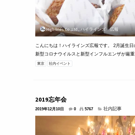
High-lines Co.,Ltd., ハイラインズ 広報
こんにちは！ハイラインズ広報です。 2月誕生日の人を
新型コロナウイルスと新型インフルエンザが厳重
保持を注意した上、元気に暮らしましょう💛 ...
東京
社内イベント
2019忘年会
社内記事
2019年12月10日
0
5767