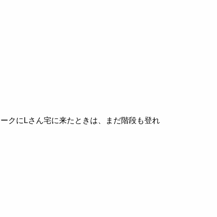
ィークに
L
さん
宅に来たときは、まだ階段も登れ