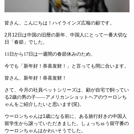
皆さん、こんにちは！ハイラインズ広報の顧です。
2
月
12
日は中国の旧暦の新年、中国人にとって一番大切な
日
「春節」でした。
11
日から
17
日は一週間の春節休みのため、
今でも「新年好！
恭喜发财
！」と言っても間に合います。
皆さん、新年好！
恭喜发财
！
さて、今月の社員ペットシリーズは、顧が自宅で飼ってい
る
2
歳の男の子――アメリカンショットヘアのウーロンち
ゃんをご紹介したいと思います
(
笑
)
。
ウーロンちゃんは
1
歳になる前に、ある旅行好きの中国人
留学生から譲っていただきました。しょっちゅう留守番の
ウーロンちゃんはかわいそうでした。